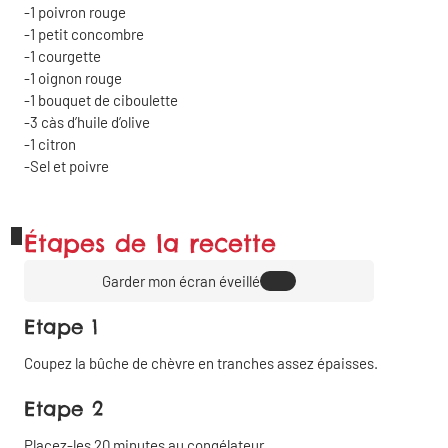
1
poivron rouge
1
petit concombre
1
courgette
1
oignon rouge
1
bouquet de ciboulette
3
càs
d’huile d’olive
1
citron
Sel et poivre
Étapes de la recette
Garder mon écran éveillé
Etape 1
Coupez la bûche de chèvre en tranches assez épaisses.
Etape 2
Placez-les 20 minutes au congélateur.