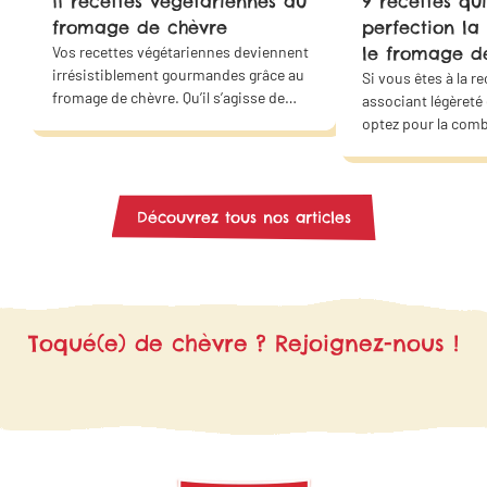
11 recettes végétariennes au
9 recettes qui
fromage de chèvre
perfection la
Vos recettes végétariennes deviennent
le fromage d
irrésistiblement gourmandes grâce au
Si vous êtes à la r
fromage de chèvre. Qu’il s’agisse de
associant légèreté
quiches, de lasagnes, de croque-
optez pour la com
monsieur, de salades ou de wraps…
des courgettes et 
Ces saveurs s’accordent parfaitement
chèvre. Offrez un 
avec les plaisirs salés et sucrés. Faites
douceur à votre fa
de ce fromage la star de vos plats
même !
Découvrez tous nos articles
végétariens ! Grâce à nos idées
recettes, trouvez l’inspiration pour
vous régaler en famille ou entre amis..
Toqué(e) de chèvre ? Rejoignez-nous !