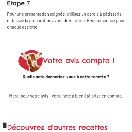
Etape 7
Pour une présentation soignée, utilisez un cercle à pâtisserie
Partager
et tassez la préparation avant de le retirer. Recommencez pour
sur
chaque assiette.
Linkedin
Partager
sur X
Votre avis compte !
Quelle note donneriez-vous à cette recette ?
Partager sur
WhatsApp
Merci pour votre avis ! Votre note a bien été prise en compte.
Découvrez d'autres recettes