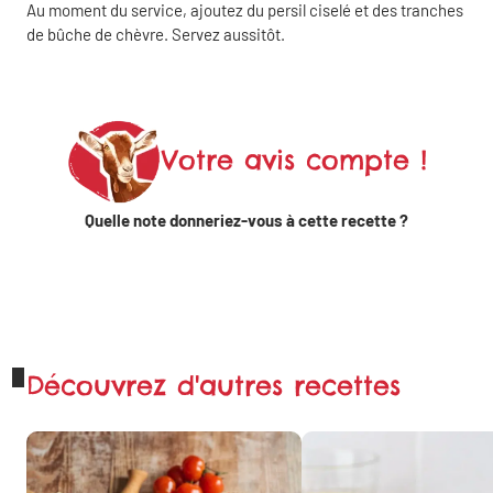
Au moment du service, ajoutez du persil ciselé et des tranches
Partager
de bûche de chèvre. Servez aussitôt.
sur
Linkedin
Partager
Votre avis compte !
sur X
Quelle note donneriez-vous à cette recette ?
Partager sur
WhatsApp
Découvrez d'autres recettes