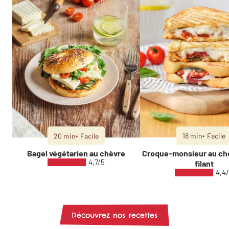
20 min
Facile
18 min
Facile
Bagel végétarien au chèvre
Croque-monsieur au chè
4,7/5
filant
4,4
Découvrez nos recettes