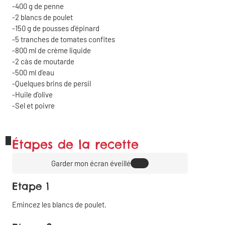
400
g
de penne
2
blancs de poulet
150
g
de pousses d’épinard
5
tranches de tomates confites
800
ml
de crème liquide
2
càs
de moutarde
500
ml
d’eau
Quelques brins de persil
Huile d’olive
Sel et poivre
Étapes de la recette
Garder mon écran éveillé
Etape 1
Emincez les blancs de poulet.