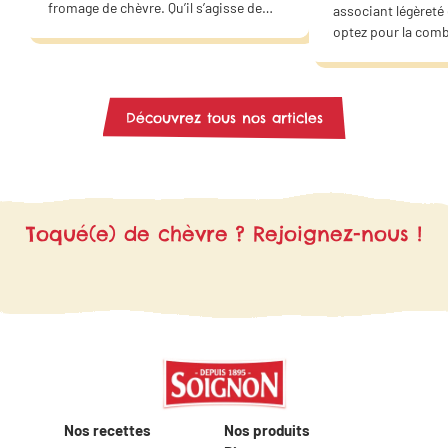
fromage de chèvre. Qu’il s’agisse de
associant légèreté
quiches, de lasagnes, de croque-
optez pour la com
monsieur, de salades ou de wraps…
des courgettes et 
Ces saveurs s’accordent parfaitement
chèvre. Offrez un 
avec les plaisirs salés et sucrés. Faites
douceur à votre fa
de ce fromage la star de vos plats
même !
Découvrez tous nos articles
végétariens ! Grâce à nos idées
recettes, trouvez l’inspiration pour
vous régaler en famille ou entre amis..
Toqué(e) de chèvre ? Rejoignez-nous !
Nos recettes
Nos produits