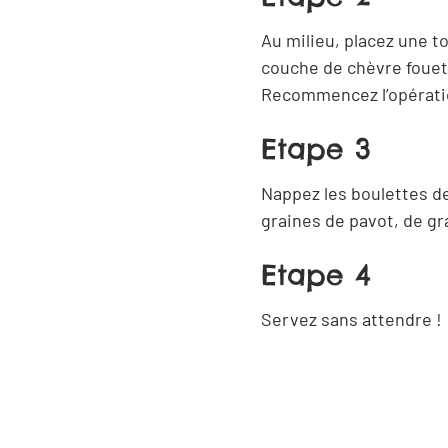
Au milieu, placez une 
couche de chèvre fouet
Recommencez l’opérati
Etape 3
Nappez les boulettes d
artager
Ferm
graines de pavot, de g
Etape 4
Copier
Partager
le lien
par email
Servez sans attendre !
Partager
Partager
sur
sur
Facebook
Linkedin