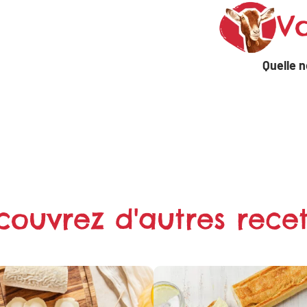
Vo
Partager
Partager
sur
Quelle n
sur X
WhatsApp
couvrez d'autres recet