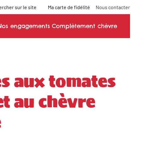
rcher sur le site
Ma carte de fidélité
Nous contacter
Nos engagements
Complètement chèvre
es aux tomates
et au chèvre
é