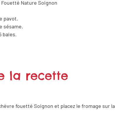
 Fouetté Nature Soignon
e pavot.
de sésame.
5 baies.
e la recette
chèvre fouetté Soignon et placez le fromage sur la