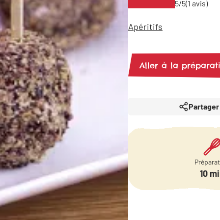
5/5
(1 avis)
Apéritifs
Aller à la préparat
Partager
Prépara
10 m