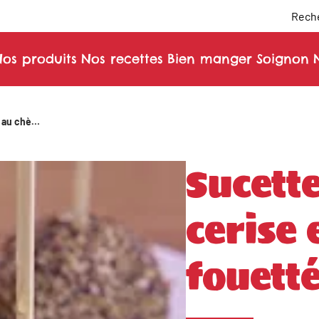
Reche
os produits
Nos recettes
Bien manger
Soignon
Sucettes aux tomates cerise et au chèvre fouetté
Sucett
cerise 
fouett