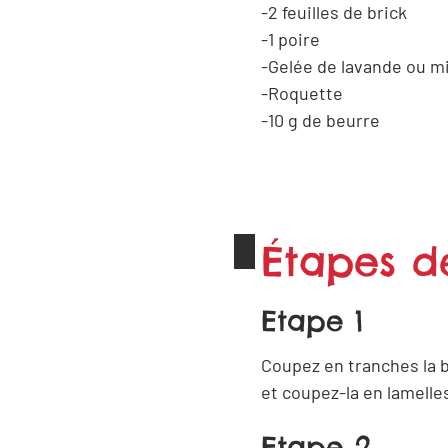
2 feuilles de brick
1 poire
Gelée de lavande ou mi
Roquette
10
g
de beurre
Étapes d
Etape 1
Coupez en tranches la 
et coupez-la en lamelle
Etape 2