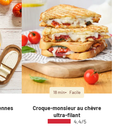
18 min
Facile
ennes
Croque-monsieur au chèvre
ultra-filant
4,4/5