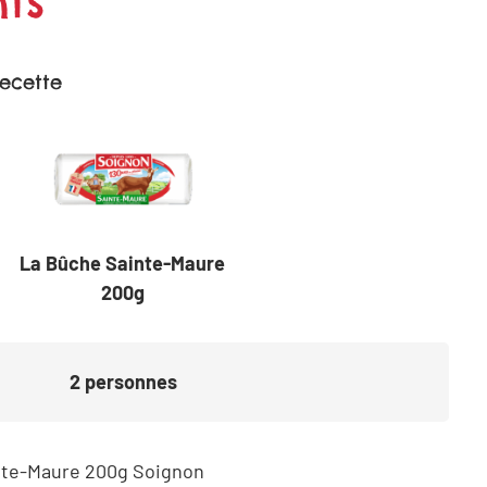
ts
recette
La Bûche Sainte-Maure
200g
2
personnes
nte-Maure 200g Soignon