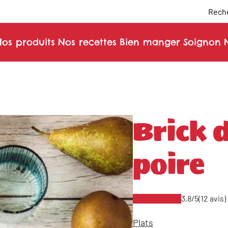
Reche
os produits
Nos recettes
Bien manger
Soignon
Brick d
poire
3,8/5
(12 avis)
Plats