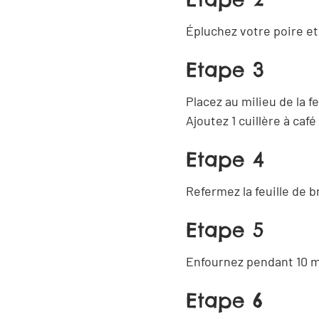
Épluchez votre poire et
Etape 3
Placez au milieu de la f
Ajoutez 1 cuillère à caf
Etape 4
artager
Ferm
Refermez la feuille de 
Etape 5
Copier
Partager
le lien
par email
Enfournez pendant 10 m
Etape 6
Partager
Partager