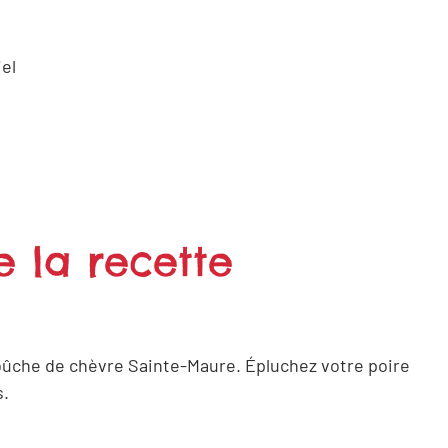
el
e la recette
bûche de chèvre Sainte-Maure. Épluchez votre poire
s.