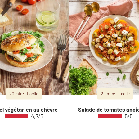
20 min
Facile
20 min
Facile
el végétarien au chèvre
Salade de tomates anci
4,7/5
5/5