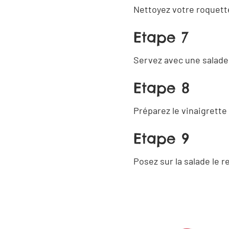
sur
sur
Nettoyez votre roquett
Facebook
Linkedin
Etape 7
Partager
Servez avec une salade
Partager
sur
sur X
Etape 8
WhatsApp
Préparez le vinaigrette
Etape 9
Posez sur la salade le r