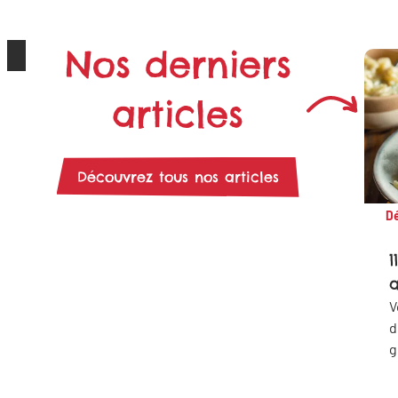
Nos derniers
articles
Découvrez tous nos articles
Dé
1
a
V
d
g
d
q