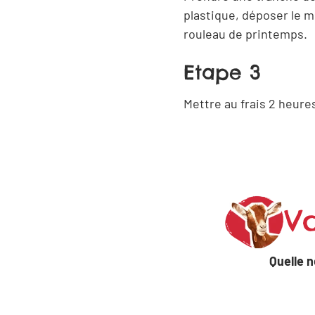
plastique, déposer le 
rouleau de printemps.
Etape 3
artager
Ferm
Mettre au frais 2 heures
Copier
Partager
le lien
par email
Vo
Partager
Partager
sur
sur
Facebook
Linkedin
Quelle n
Partager