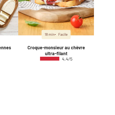
18 min
Facile
ennes
Croque-monsieur au chèvre
ultra-filant
4,4/5