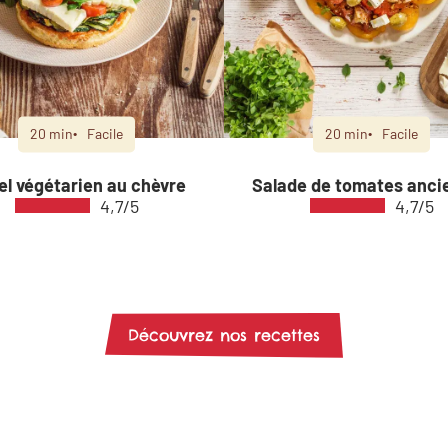
20 min
Facile
20 min
Facile
el végétarien au chèvre
Salade de tomates anci
4,7/5
4,7/5
Découvrez nos recettes