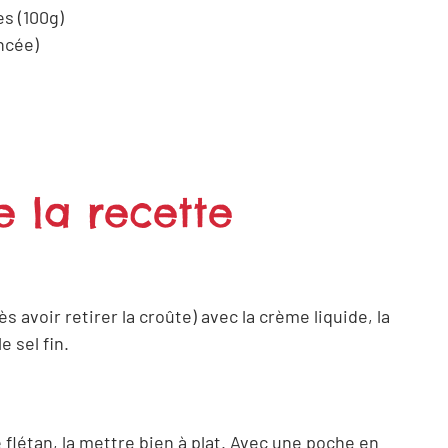
s (100g)
ncée)
e la recette
s avoir retirer la croûte) avec la crème liquide, la
e sel fin.
flétan, la mettre bien à plat. Avec une poche en