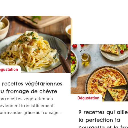
gustation
1 recettes végétariennes
u fromage de chèvre
Dégustation
os recettes végétariennes
eviennent irrésistiblement
9 recettes qui alli
ourmandes grâce au fromage
e chèvre. Qu’il s’agisse de
la perfection la
uiches, de lasagnes, de
courgette et le f