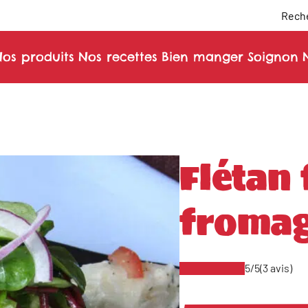
Reche
os produits
Nos recettes
Bien manger
Soignon
Flétan
fromag
5/5
(3 avis)