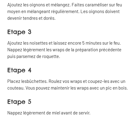
Ajoutez les oignons et mélangez. Faites caraméliser sur feu
moyen en mélangeant régulièrement. Les oignons doivent
devenir tendres et dorés.
Etape 3
Partager
Fermer
Ajoutez les noisettes et laissez encore 5 minutes sur le feu.
Nappez légèrement les wraps de la préparation précédente
puis parsemez de roquette.
Copier
Partager
le lien
par email
Etape 4
Placez lesbûchettes. Roulez vos wraps et coupez-les avec un
Partager
couteau. Vous pouvez maintenir les wraps avec un pic en bois.
sur
Facebook
Etape 5
Nappez légèrement de miel avant de servir.
Partager
sur
Linkedin