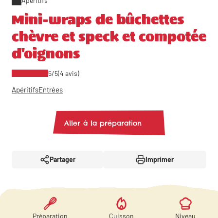
Apéritifs
Mini-wraps de bûchettes
chèvre et speck et compotée
d'oignons
5/5
(4 avis)
Apéritifs
Entrées
Aller à la préparation
Partager
Imprimer
Préparation
Cuisson
Niveau