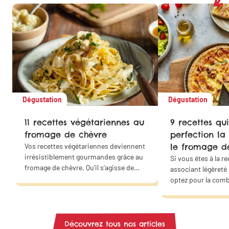
Dégustation
Dégustation
11 recettes végétariennes au
9 recettes qui
fromage de chèvre
perfection la
Vos recettes végétariennes deviennent
le fromage d
irrésistiblement gourmandes grâce au
Si vous êtes à la r
fromage de chèvre. Qu’il s’agisse de
associant légèreté
quiches, de lasagnes, de croque-
optez pour la com
monsieur, de salades ou de wraps…
des courgettes et 
Ces saveurs s’accordent parfaitement
chèvre. Offrez un 
avec les plaisirs salés et sucrés. Faites
douceur à votre fa
de ce fromage la star de vos plats
même !
Découvrez tous nos articles