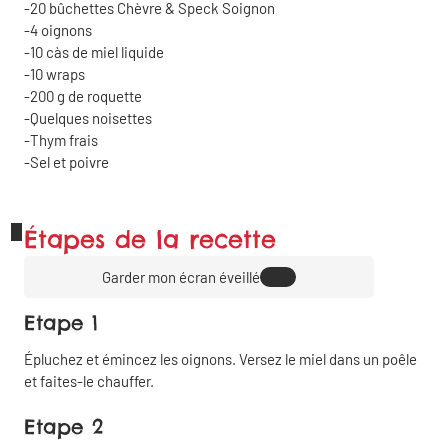
20 bûchettes Chèvre & Speck Soignon
4 oignons
10
càs
de miel liquide
10 wraps
200
g
de roquette
Quelques noisettes
Thym frais
Sel et poivre
Étapes de la recette
Garder mon écran éveillé
Etape 1
Épluchez et émincez les oignons. Versez le miel dans un poêle
et faites-le chauffer.
Etape 2