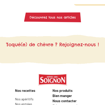
monsieur, de salades ou de wraps…
des courgettes et 
Ces saveurs s’accordent parfaitement
chèvre. Offrez un 
avec les plaisirs salés et sucrés. Faites
douceur à votre fa
de ce fromage la star de vos plats
même !
Découvrez tous nos articles
végétariens ! Grâce à nos idées
recettes, trouvez l’inspiration pour
vous régaler en famille ou entre amis..
Toqué(e) de chèvre ? Rejoignez-nous !
Nos recettes
Nos produits
Bien manger
Nos apéritifs
Nous contacter
Nos entrées