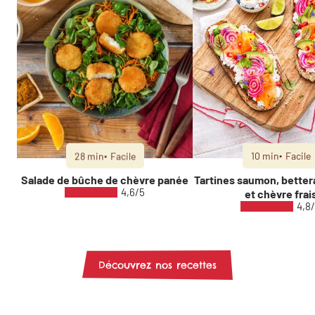
28 min
Facile
10 min
Facile
Salade de bûche de chèvre panée
Tartines saumon, better
4,6/5
et chèvre frai
4,8
Découvrez nos recettes