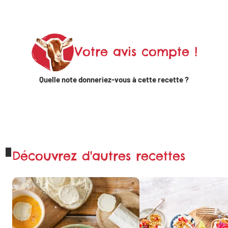
sur
Linkedin
Votre avis compte !
Partager
sur X
Quelle note donneriez-vous à cette recette ?
Partager sur
WhatsApp
Découvrez d'autres recettes