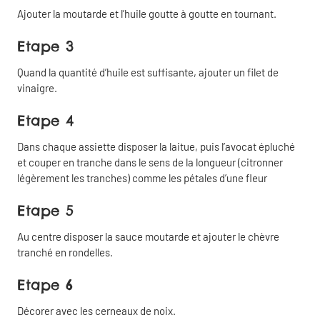
Ajouter la moutarde et l’huile goutte à goutte en tournant.
Etape 3
Quand la quantité d’huile est suffisante, ajouter un filet de
vinaigre.
Etape 4
Partager
Fermer
Dans chaque assiette disposer la laitue, puis l’avocat épluché
et couper en tranche dans le sens de la longueur (citronner
Copier
Partager
légèrement les tranches) comme les pétales d’une fleur
le lien
par email
Etape 5
Partager
Au centre disposer la sauce moutarde et ajouter le chèvre
sur
tranché en rondelles.
Facebook
Etape 6
Décorer avec les cerneaux de noix.
Partager