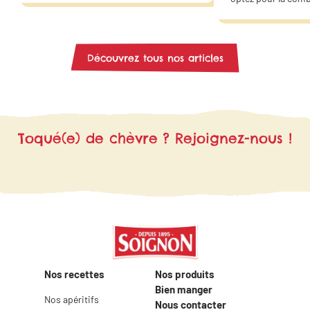
monsieur, de salades ou de wraps…
des courgettes et 
Ces saveurs s’accordent parfaitement
chèvre. Offrez un 
avec les plaisirs salés et sucrés. Faites
douceur à votre fa
de ce fromage la star de vos plats
même !
Découvrez tous nos articles
végétariens ! Grâce à nos idées
recettes, trouvez l’inspiration pour
vous régaler en famille ou entre amis..
Toqué(e) de chèvre ? Rejoignez-nous !
Nos recettes
Nos produits
Bien manger
Nos apéritifs
Nous contacter