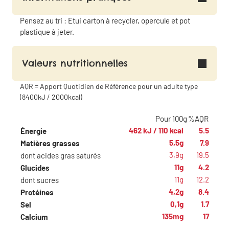
Pensez au tri : Etui carton à recycler, opercule et pot
plastique à jeter.
Valeurs nutritionnelles
AQR = Apport Quotidien de Référence pour un adulte type
(8400kJ / 2000kcal)
Pour 100g
%AQR
462 kJ / 110 kcal
5.5
Énergie
5,5g
7.9
Matières grasses
3,9g
19.5
dont acides gras saturés
11g
4.2
Glucides
11g
12.2
dont sucres
4,2g
8.4
Protéines
0,1g
1.7
Sel
135mg
17
Calcium