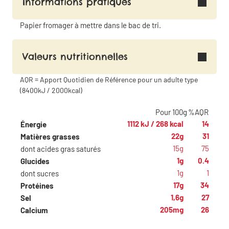
Informations pratiques
Papier fromager à mettre dans le bac de tri.
Valeurs nutritionnelles
AQR = Apport Quotidien de Référence pour un adulte type
(8400kJ / 2000kcal)
Pour 100g
%AQR
1112 kJ / 268 kcal
14
Énergie
22g
31
Matières grasses
15g
75
dont acides gras saturés
1g
0.4
Glucides
1g
1
dont sucres
17g
34
Protéines
1,6g
27
Sel
205mg
26
Calcium