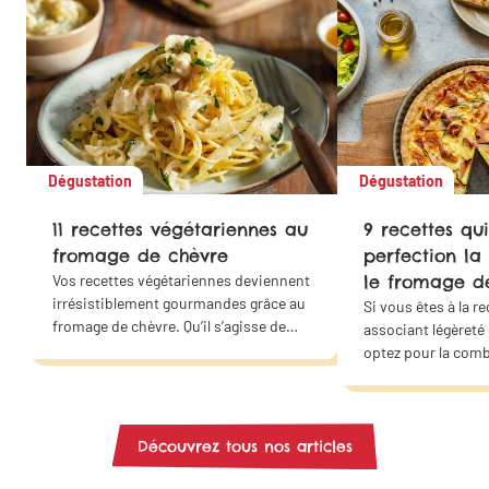
Dégustation
Dégustation
11 recettes végétariennes au
9 recettes qui
fromage de chèvre
perfection la
Vos recettes végétariennes deviennent
le fromage d
irrésistiblement gourmandes grâce au
Si vous êtes à la r
fromage de chèvre. Qu’il s’agisse de
associant légèreté
quiches, de lasagnes, de croque-
optez pour la com
monsieur, de salades ou de wraps…
des courgettes et 
Ces saveurs s’accordent parfaitement
chèvre. Offrez un 
avec les plaisirs salés et sucrés. Faites
douceur à votre fa
de ce fromage la star de vos plats
même !
Découvrez tous nos articles
végétariens ! Grâce à nos idées
recettes, trouvez l’inspiration pour