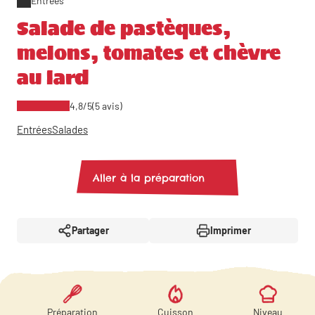
Entrées
Salade de pastèques,
melons, tomates et chèvre
au lard
4,8/5
(5 avis)
Entrées
Salades
Aller à la préparation
Partager
Imprimer
Préparation
Cuisson
Niveau