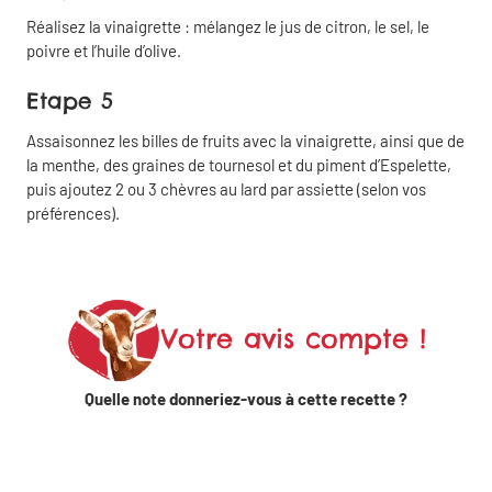
Réalisez la vinaigrette : mélangez le jus de citron, le sel, le
poivre et l’huile d’olive.
Partager
Fermer
Etape 5
Copier
Partager
Assaisonnez les billes de fruits avec la vinaigrette, ainsi que de
le lien
par email
la menthe, des graines de tournesol et du piment d’Espelette,
puis ajoutez 2 ou 3 chèvres au lard par assiette (selon vos
préférences).
Partager
sur
Facebook
Votre avis compte !
Partager
sur
Quelle note donneriez-vous à cette recette ?
Linkedin
Partager