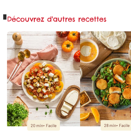
sur X
Découvrez d'autres recettes
Partager sur
WhatsApp
20 min
Facile
28 min
Facile