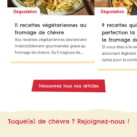
Dégustation
Dégustation
11 recettes végétariennes au
9 recettes qui
fromage de chèvre
perfection la
Vos recettes végétariennes deviennent
le fromage d
irrésistiblement gourmandes grâce au
Si vous êtes à la r
fromage de chèvre. Qu’il s’agisse de
associant légèreté
quiches, de lasagnes, de croque-
optez pour la com
monsieur, de salades ou de wraps…
des courgettes et 
Ces saveurs s’accordent parfaitement
chèvre. Offrez un 
avec les plaisirs salés et sucrés. Faites
douceur à votre fa
de ce fromage la star de vos plats
même !
Découvrez tous nos articles
végétariens ! Grâce à nos idées
recettes, trouvez l’inspiration pour
vous régaler en famille ou entre amis..
Toqué(e) de chèvre ? Rejoignez-nous !