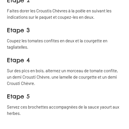
Etape 2
Faites dorer les Croustis Chèvres à la poêle en suivant les
indications sur le paquet et coupez-les en deux.
Etape 3
Coupez les tomates confites en deux et la courgette en
Partager
Fermer
tagliatelles.
Copier
Partager
Etape 4
le lien
par email
Sur des pics en bois, alternez un morceau de tomate confite,
un demi Crousti Chèvre, une lamelle de courgette et un demi
Crousti Chèvre.
Partager
sur
Etape 5
Facebook
Servez ces brochettes accompagnées de la sauce yaourt aux
herbes.
Partager
sur