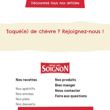
de ce fromage la star de vos plats
même !
Découvrez tous nos articles
végétariens ! Grâce à nos idées
recettes, trouvez l’inspiration pour
vous régaler en famille ou entre amis..
Toqué(e) de chèvre ? Rejoignez-nous !
Nos recettes
Nos produits
Bien manger
Nos apéritifs
Nous contacter
Nos entrées
Foire aux questions
Nos plats
Nos desserts