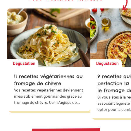
Dégustation
Dégustation
11 recettes végétariennes au
9 recettes qui
fromage de chèvre
perfection la
Vos recettes végétariennes deviennent
le fromage d
irrésistiblement gourmandes grâce au
Si vous êtes à la r
fromage de chèvre. Qu’il s’agisse de
associant légèreté
quiches, de lasagnes, de croque-
optez pour la com
monsieur, de salades ou de wraps…
des courgettes et 
Ces saveurs s’accordent parfaitement
chèvre. Offrez un 
avec les plaisirs salés et sucrés. Faites
douceur à votre fa