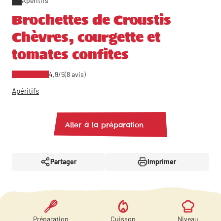
Apéritifs
Brochettes de Croustis
Chèvres, courgette et
tomates confites
4,9/5
(8 avis)
Apéritifs
Aller à la préparation
Partager
Imprimer
Préparation
Cuisson
Niveau