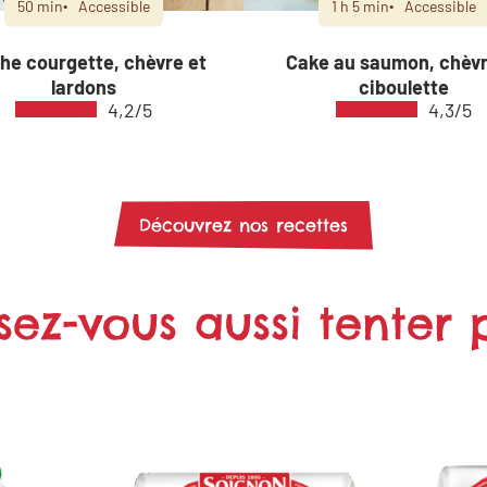
50 min
Accessible
1 h 5 min
Accessible
he courgette, chèvre et
Cake au saumon, chèvr
lardons
ciboulette
4,2/5
4,3/5
Découvrez nos recettes
sez-vous aussi tenter p