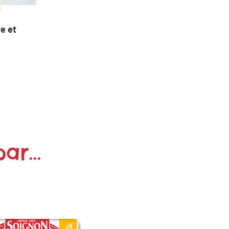
e et
ar...