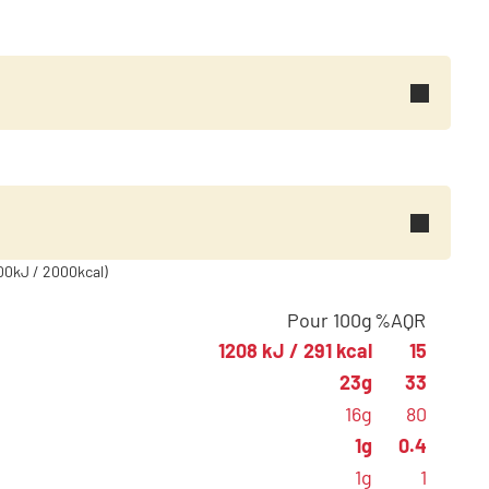
00kJ / 2000kcal)
Pour 100g
%AQR
1208 kJ / 291 kcal
15
23g
33
16g
80
1g
0.4
1g
1