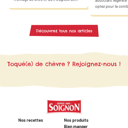
associant légèreté
quiches, de lasagnes, de croque-
optez pour la com
monsieur, de salades ou de wraps…
des courgettes et 
Ces saveurs s’accordent parfaitement
chèvre. Offrez un 
avec les plaisirs salés et sucrés. Faites
douceur à votre fa
de ce fromage la star de vos plats
même !
Découvrez tous nos articles
végétariens ! Grâce à nos idées
recettes, trouvez l’inspiration pour
vous régaler en famille ou entre amis..
Toqué(e) de chèvre ? Rejoignez-nous !
Nos recettes
Nos produits
Bien manger