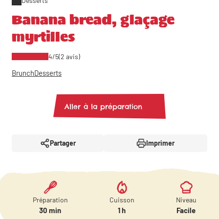
Desserts
Banana bread, glaçage
myrtilles
4/5
(2 avis)
Brunch
Desserts
Aller à la préparation
Partager
Imprimer
Préparation
Cuisson
Niveau
30 min
1 h
Facile