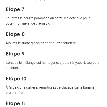
Copier
Partager
Etape 7
le lien
par email
Fouettez le beurre pommade au batteur électrique pour
obtenir un mélange crémeux.
Partager
Etape 8
sur
Facebook
Ajoutez le sucre glace, et continuez à fouetter.
Etape 9
Partager
sur
Lorsque le mélange est homogène, ajoutez le yaourt, toujours
Linkedin
au fouet.
Etape 10
Partager
À l’aide d’une cuillère, répartissez ce glaçage sur le banana
sur X
bread refroidi.
Etape 11
Partager sur