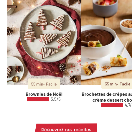
55 min
Facile
35 min
Facile
Brownies de Noël
Brochettes de crêpes au
3,5/5
crème dessert cho
4,7
Découvrez nos recettes