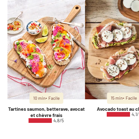
10 min
Facile
15 min
Facile
Tartines saumon, betterave, avocat
Avocado toast au 
4,1
et chèvre frais
4,8/5