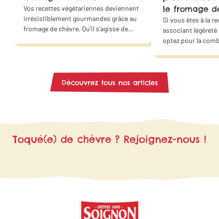
Vos recettes végétariennes deviennent
le fromage d
irrésistiblement gourmandes grâce au
Si vous êtes à la r
fromage de chèvre. Qu’il s’agisse de
associant légèreté
quiches, de lasagnes, de croque-
optez pour la com
monsieur, de salades ou de wraps…
des courgettes et 
Ces saveurs s’accordent parfaitement
chèvre. Offrez un 
avec les plaisirs salés et sucrés. Faites
douceur à votre fa
de ce fromage la star de vos plats
même !
Découvrez tous nos articles
végétariens ! Grâce à nos idées
recettes, trouvez l’inspiration pour
vous régaler en famille ou entre amis..
Toqué(e) de chèvre ? Rejoignez-nous !