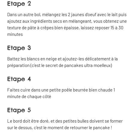
Etape 2
Dans un autre bol, mélangez les 2 jaunes d’oeuf avec le lait puis
ajoutez aux ingrédients secs en mélangeant, vous obtenez une
texture de pâte à crêpes bien épaisse, laissez reposer 15 à 30
minutes
Etape 3
Battez les blancs en neige et ajoutez-les délicatement à la
préparation (c’est le secret de pancakes ultra moelleux)
Partager
Fermer
Etape 4
Copier
Partager
Faites cuire dans une petite poêle beurrée bien chaude 1
le lien
par email
minute de chaque côté
Etape 5
Partager
sur
Le bord doit être doré, et des petites bulles doivent se former
Facebook
sur le dessus, c’est le moment de retourner le pancake !